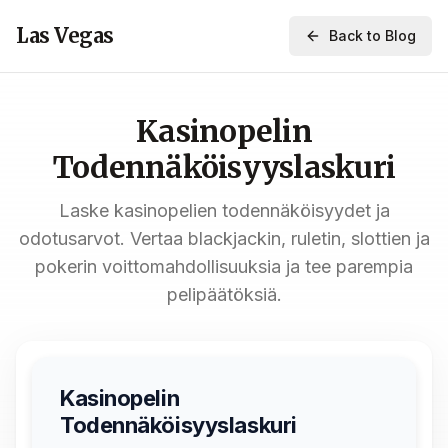
Las Vegas
Back to Blog
Kasinopelin
Todennäköisyyslaskuri
Laske kasinopelien todennäköisyydet ja
odotusarvot. Vertaa blackjackin, ruletin, slottien ja
pokerin voittomahdollisuuksia ja tee parempia
pelipäätöksiä.